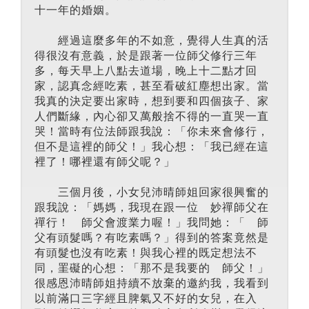
十一年的婚姻。
經過這麼多年的不如意，覺得人生真的活
得很沒有意義，於是跟著一位師父修行三年
多，每天早上八點去道場，晚上十二點才回
家，認真念經吃素，甚至看破紅塵想出家。當
我真的決定要出家時，想到要和四個孩子、家
人們斷緣，內心卻又萬般捨不得的一直哭一直
哭！當時有位法師跟我說：「你未來會修行，
但不是這裡的師父！」我心想：「我已經在這
裡了！哪裡還有師父呢？」
三個月後，小女兒沛晴師姐回家很興奮的
跟我說：「媽媽，我現在跟一位 妙禪師父在
禪行！ 師父會渡業力喔！」我問她：「 師
父有頭髮嗎？有吃素嗎？」得到的答案竟然是
有頭髮也沒有吃素！與我心裡的既定想法不
同，罣礙的心想：「那不是我要的 師父！」
很感恩沛晴師姐持續不放棄的邀約我，我看到
以前滿口三字經且脾氣又不好的女兒，在入