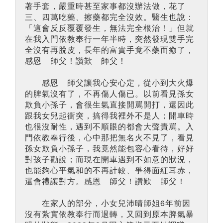
著手套，嚴重時甚至家事都沒辦法做，花了
三、四萬吃藥、擦藥都完全沒效。醫生也說：
「這會反反覆覆發生，無法完全根治！」但就
在我入門依教奉行一年半時，突然發現雙手完
全沒有再脫皮，長年的富貴手竟不藥而癒了，
感恩 師父！讚歎 師父！
感恩 師父讓我心安心定，從小到大火爆
的脾氣沒有了，不再傷人傷已。以前看見孫女
欺負小孫子，會很生氣直接開罵開打，還因此
跟我女兒起衝突，搞得我裡外不是人；開車時
也很沒耐性，遇到不順眼的都會大聲責罵。入
門依教奉行後，心中那把無名火不見了，看見
孫女欺負小孫子，我竟然能包容心看待，好好
對孩子勸說；而現在開車遇到不如意的狀況，
也能夠心平氣和的不再計較、爭得面紅耳赤，
還會禮讓對方。感恩 師父！讚歎 師父！
在家人的部分，小女兒沛晴師姐6年前因
沒有紮實依教奉行而退轉，又回到原本脾氣暴