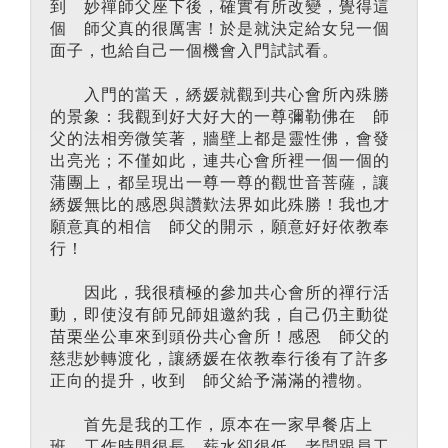
到 妙禪師父座下後，確實有所改變，覺得這
個 師父真的很厲害！於是就決定給女兒一個
面子，也給自己一個機會入門試試看。
入門的當天，綉媛就觀到共心會所內殊勝
的景象：我觀到好大好大的一尊彌勒佛在 師
父的法相旁微笑著，牆壁上都是靈性佛，會發
出亮光；不僅如此，連共心會所裡一個一個的
蒲團上，都呈現出一尊一尊的觀世音菩薩，讓
綉媛無比的感恩與讚歎法界如此殊勝！我也才
願意真的相信 師父的開示，願意好好依教奉
行！
因此，我很積極的參加共心會所的禪行活
動，即使沒有師兄師姐邀約我，自己仍主動從
苗栗坐公車來到頭份共心會所！感恩 師父的
慈悲妙轉渡化，讓綉媛在依教奉行後有了許多
正向的提升，收到 師父給予滿滿的禮物。
首先是我的工作，原本在一家早餐店上
班，工作時間很長、薪水卻很低，老闆跟員工