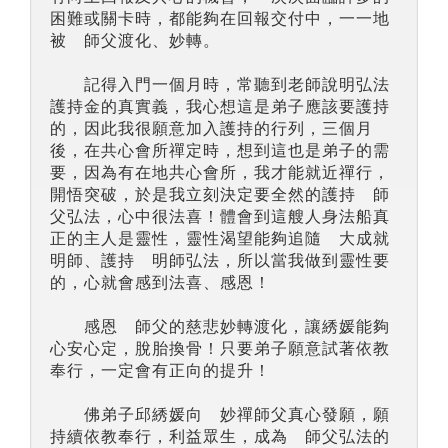
困難或關卡時，都能夠在回報交付中，一一地
被 師父渡化、妙轉。
記得入門一個月時，常聽到老師說明弘法
護持金的真實義，我心想這是弟子應該要護持
的，因此我很願意加入護持的行列，三個月
後，在共心會所禪定時，想到這也是弟子的需
要，因為有在地共心會所，我才能就近禪行，
開悟突破，於是我立刻決定要全然的護持 師
父弘法，心中很法喜！體會到這艘人身法船真
正的主人是靈性，靈性渴望能夠追隨 大成就
明師、護持 明師弘法，所以當我做到靈性要
的，心就會感到法喜、感恩！
感恩 師父的慈悲妙轉渡化，讓綉媛能夠
心安心定，脫胎換骨！只要弟子願意試著依教
奉行，一定會有正向的提升！
佛弟子邱綉媛向 妙禪師父真心發願，願
持續依教奉行，利益眾生，成為 師父弘法的