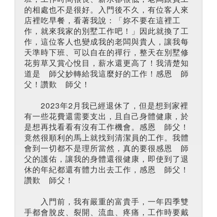
的相處也不是很好。入門後不久，有位客人來
店裡吃早餐，看著我說：「妳不要在這裡工
作，就來我家的別墅工作吧！」因此就換了工
作，這位客人也變成我的老闆與貴人，讓我每
天準時下班、可以自在的禪行，整天在別墅修
花剪草又賞心悅目，薪水還更高了！我清楚知
道是 師父妙轉給我這麼好的工作！感恩 師
父！讚歎 師父！
2023年2月我已經退休了，但是想到家裡
有一些花費還需要支出，且自己身體健康，於
是想再找看看有沒有工作機會。感恩 師父！
竟然很順利的馬上就找到清潔員的工作。我體
會到一切都不是理所當然，真的要很感恩 師
父的護佑，讓我的身體還很健康，即使到了退
休的年紀都還有體力出去工作，感恩 師父！
讚歎 師父！
入門前，我有嚴重的富貴手，一年四季雙
手都會脫皮、裂開、流血、疼痛，工作時要戴