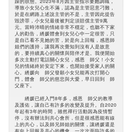
躁的狀態。2023年8月因主管指示要她調職，
導致小女兒心生不滿，認為是主管惡意刁難，
於是在網路上述說主管的不是，主管因此提告
毀謗罪，小女兒最後被判定須賠償主管9萬
元。當時沛晴的情緒非常不穩定，也聽不下家
人的勸告，綉媛體會到女兒心中一定很苦，只
是自己看不見她的苦，於是向上回報，感恩師
姐們的護持，讓我再次覺知到沒有人是故意
的，要持續真心的關懷與陪伴才是。我便開始
多次主動打電話關心女兒，感恩 師父！小女
兒的情緒終於安定下來，也開始接受家人的關
心。綉媛向 師父發願小女兒能再次打開心
門，體會 師父的慈悲與大愛，早日回到 師
父座下。
綉媛已經入門8年多，感恩 師父的教導
及護佑，讓自己有許多的改變及提升。自2020
年起有3年的時間，雖然禪行活動因為疫情暫
停，沒有辦法到共心會所，但是很感恩能有線
上的共心，以及師兄師姐的關懷，讓綉媛還是
有向上回報及共心的機會，一次次面臨許多的