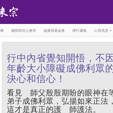
紀事
總部與共心會所
協會與基金會
禪行週報
心得見證
行中內省覺知開悟，不
年齡大小障礙成佛利眾
決心和信心！
看見 師父殷殷期盼的眼神在
弟子成佛利眾，弘揚如來正法
這才是真正的護 師護法。