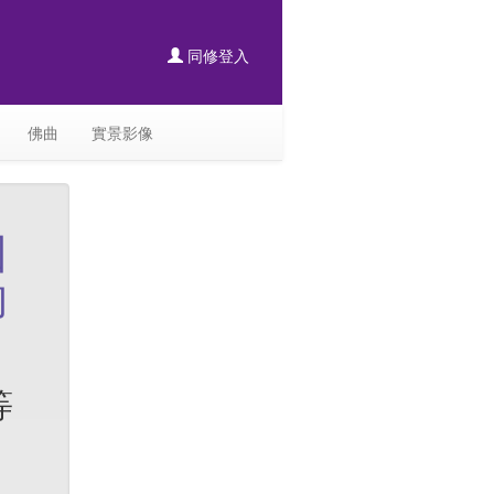
同修登入
佛曲
實景影像
因
的
等
，