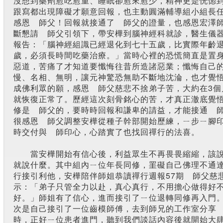
沒想到藥劑愈吃愈重、睡眠卻愈來愈少，精神更是恍惚
跟寫都出現障礙才願意回報，也主動圓滿輔導組小組長
感恩 師父！回報就接通了 師父的證量，也感恩宏澤
斷懇請 師父引領下，帶安樺到腦神經科就診，醫生儀
報告：「腦神經組識已經退化到七十五歲，比實際年齡
歲，必須長時間吃藥治療。」當時心裡的恐慌簡直是置
惡道，苦痛了才知道要懺悔往昔所造諸惡業；懺悔自己
慢、名相、無明，讓元神驚恐無助不斷地沈淪，也才覺
成佛利眾的願，感恩 師父慈悲不捨弟子苦，大約在3個
就恢復正常了。歷經這次刻骨銘心的苦，才真正澈底覺
修是 師父的，要時時回報和謙卑的請益，才能接通 
很感恩 師父調整安樺從種子幹部開始歷練，ㄧ步ㄧ腳
時交付與 師印心，心踏實了也找回禪行的法喜。
當安樺開始有信心後，利益眾生不再畏畏縮縮，該
就說什麼。其中組內ㄧ位年長同修，罣礙自己佛理不通
行接引利他，安樺陪伴師姐恭讀禪行週報57期 師父慈
示：「弟子只管全力以赴，真心真行，不用擔心做得好
好。」師姐有了信心，進而接引了ㄧ位退轉同修再入門
次是自己接引了一位齒模師傅，去到師兄的工作室分享
時，正好ㄧ位患者進門，聽到我們談話內容後就開始大