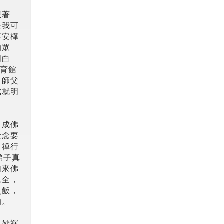
想著
是我可
要安樺
的眾
明白
體育館
 師父
成就明
對成佛
念念要
。禪行
弟子真
如來佛
俱全，
煮飯，
的。
 妙禪