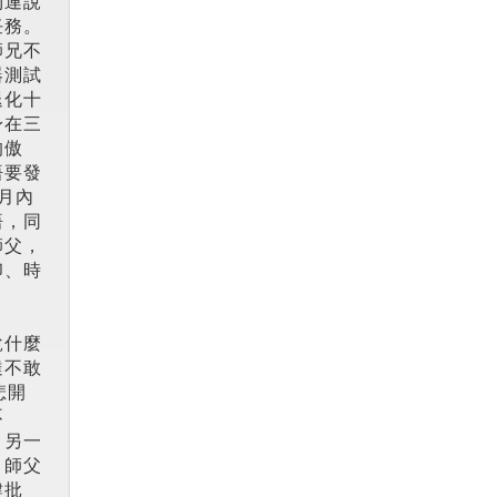
到連說
任務。
師兄不
器測試
退化十
身在三
的傲
悟要發
月內
悟，同
師父，
印、時
說什麼
達不敢
悲開
不
。另一
 師父
肆批