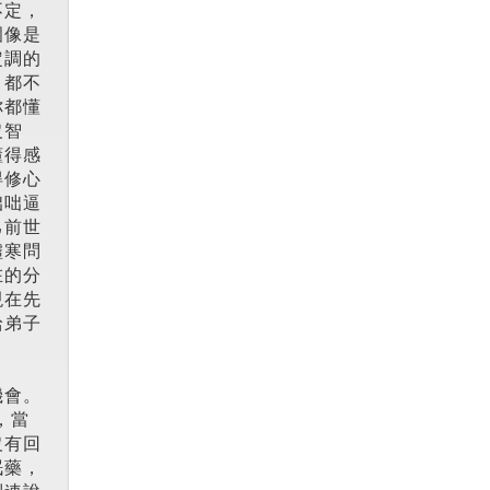
不定，
圍像是
定調的
、都不
你都懂
沒智
懂得感
得修心
咄咄逼
己前世
噓寒問
在的分
現在先
給弟子
機會。
，當
沒有回
眠藥，