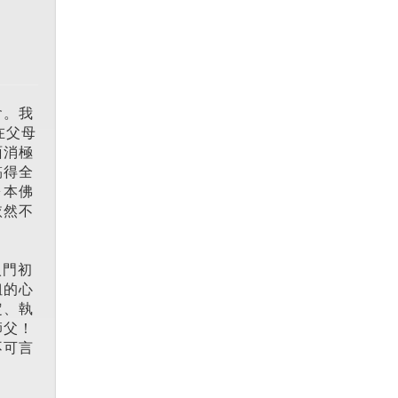
會。我
在父母
面消極
搞得全
ㄧ本佛
依然不
入門初
姐的心
定、執
師父！
不可言