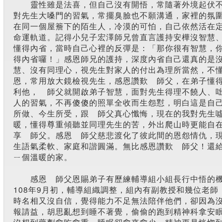
靈性雖是法喜，但自己沒有開悟，常隨著外境起伏
對先生大嗓門的習氣，常擺臭臉也不願溝通，家裡的氛
在同一個屋簷下的陌生人，冷漠的可怕，自己依然活在
命運軌道。記得小兒子宏澤師兄曾直言護持安樺沒智慧
懂得內省，當時自己心裡的反彈是：「那你很有智慧，
得內省囉！」感恩師兄的護持，深度內省自己還真的是
慧、沒有同理心，視先生對家人的付出為理所當然，不
恩，常用放大鏡檢視先生，感恩讚歎 師父，在弟子懂
利他， 師父就開啟弟子智慧，面對先生得理不饒人、
人的習氣，不再傻傻的照單全收而生怨懟，明白這是自
所做、今生所受，跟 師父真心懺悔，現在的我對先生
暖，懂得尊重傾聽並同理先生的苦，外出爬山時更能自
享 師父。感恩 師父慈悲渡化了彼此間的恩怨情仇，
生語氣柔軟、家庭和諧圓滿。無比感恩讚歎 師父！還
ㄧ個溫暖的家。
感恩 師父恩賜弟子有歷練輔導組小組長行中悟的
108年9月初，輔導組織調整，組內有副教授和幾位老師
時名相又沒自信，覺得能力不足無法陪伴他們，卻因為
報請益，胡思亂想到睡不著覺，偷偷的跑到精神科拿安