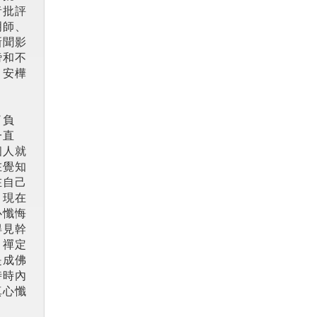
者批評
明師、
新聞影
謗和不
，安樺
了負
一直
個人就
在覺知
在自己
，現在
心懺悔
得見幹
，禪定
是成佛
時時內
真心懺