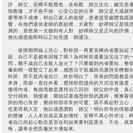
評 師父，安樺不動聲色，全程觀 師父住位，聽完患
指教後，才不急不徐、心安心定的分享 師父是大成就
要帶弟子成佛，和自己家人的改變，患者說受媒體負面
響，在他們退休老師的群組裡，大家對 妙禪師父是毀
屑的，居然第一次聽到有人對 妙禪師父是正向的評價
無比感恩能即時以正知見護 師護法。
疫情期間線上共心，對幹部ㄧ再要安樺內省覺知起
面，自己不是都有回報了嗎？為何幹部還要沒完沒了的
問，難不成自己去殺人放火了？只要聽到內省覺知，整
像刺蝟ㄧ樣豎立了起來，感恩兒子凱威師兄護持安樺都
幹部、而不是內省自己，終於明白了，所有的問題都是
本身，而卻ㄧ直往外看，覺得幹部護持的方式沒有溫度
懂得內省、每個境都是護持自己回到 師父的中道，真
交付我執、我慢後，開始試著感恩幹部的護持，漸漸看
部的用心良苦，覺得幹部非常的可愛。因不再起對立心
也更容易入定，無比感恩讚歎 師父！明白所有的境都
的歷練，人人本自俱足真如佛性，安樺不再心外求法，
省自己的起心動念是否合到如來要利益眾生，不合，就
悔，謙卑全然臣服於大佛如來。