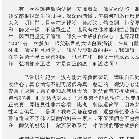
有ㄧ次在護持聖物法偈，安樺看著 師父的法照，
師父慈眼視眾生的眼神，深深的感觸，何德何能為什麼
以入 明師門，且坐在這裡護 師護法，體會到 師父
和 師父ㄧ樣，不捨眾生苦，也只有成佛才能利益苦難
生，因而更堅定了追隨 師父ㄧ世成佛的決心，也深深
103年有一次參加 師父親帶的大法會圓滿後，在鳳山
外和 師父四目相交， 師父殷殷期盼的眼神，我知道
在等著弟子早日成佛利眾，也只有和 師父一樣成為大
師，弘揚如來正法，才是真正的護 師護法啊！
自己常以年紀大、沒有能力等負面習氣，障礙自己
沒信心，真心懺悔不能再認假為真，慈悲的 師父心心
帶弟子成佛，弟子要知恩感恩大信 師父會帶安樺成佛
週報37期 師父慈悲開示：「只要弟子願意相信，只要
正想要，開悟見性非常容易，比煮ㄧ餐飯還簡單，因為
性本自俱足。」是啊！我每天都在煮飯，還煮得色香味
難道還成不了佛？親愛的如來ㄧ家人，不管我們會不會
在 師父的引領下，紮實依教奉行，相信我們都會成佛
佛弟子駱安樺以一顆「反璞歸真」的真心，在此向