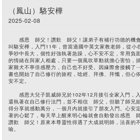
（鳳山）駱安樺
2025-02-08
感恩 師父！讚歎 師父！讓弟子有補行功德的機
叫駱安樺，入門11年，曾當過國中英文家教老師，從小
爭吵中長大，個性好強執著急躁，心不安不定，常用負
的情緒在與家人相處，只要一個風吹草動就擔心害怕，
家雞犬不寧倍感壓力，自己也不好受。因緣際會接觸了
書也開始了自己修行的旅程，唸經、拜佛、拜懺，但心
安不定。
感恩大兒子凱威師兄於102年12月接引全家入門，
還執著在自己修行法門，並不相信 師父，但聽了師兄
得分享就感動萬分，ㄧ個月內就接引了朋友入門。心安
著的心鬆了，每天早上醒來明心輪就會自動發出感恩 
讚歎 師父！原來本尊靈性得遇了大成就明師，法喜的
喻。