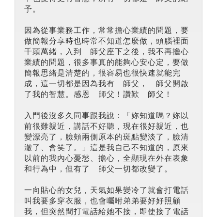
予。
因為從事業務工作，常常擔心業績的問題，要
做簡報分享時也時常不知道怎麼做，頭腦裡面
千頭萬緒，入到 師父座下之後，我不再擔心
業績的問題，很多事真的能夠心安心定，要做
簡報思緒是清楚的，很容易也很快速就能完
成，這一切都是因為我有 師父， 師父開啟
了我的智慧。感恩 師父！讚歎 師父！
入門後沒多久同事跟我說：「妳知道嗎？妳以
前很難親近，講話不好聽，現在很好親近，也
變漂亮了，臉頰兩側原本的斑點變淡了，臉清
澈了、會笑了。」這是我自己不知道的，原來
以前的我內心憂愁、擔心，全顯現在外在表象
和行為中，但有了 師父一切都改變了。
一向貼心的女兒，天氣如果變冷了就會打電話
叫我要多穿衣服，也會囑咐弟弟要好好照顧
我，但突然間打電話給她不接，即使接了電話