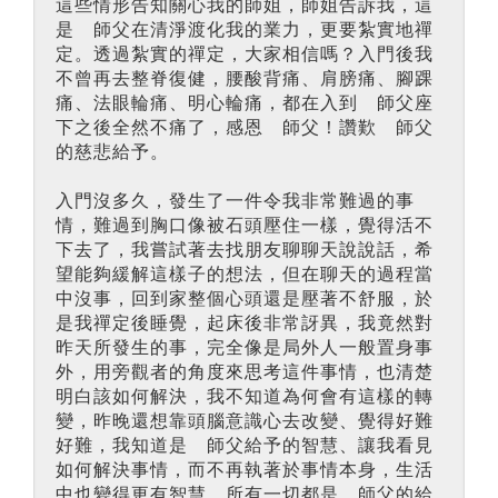
這些情形告知關心我的師姐，師姐告訴我，這
是 師父在清淨渡化我的業力，更要紮實地禪
定。透過紮實的禪定，大家相信嗎？入門後我
不曾再去整脊復健，腰酸背痛、肩膀痛、腳踝
痛、法眼輪痛、明心輪痛，都在入到 師父座
下之後全然不痛了，感恩 師父！讚歎 師父
的慈悲給予。
入門沒多久，發生了一件令我非常難過的事
情，難過到胸口像被石頭壓住一樣，覺得活不
下去了，我嘗試著去找朋友聊聊天說說話，希
望能夠緩解這樣子的想法，但在聊天的過程當
中沒事，回到家整個心頭還是壓著不舒服，於
是我禪定後睡覺，起床後非常訝異，我竟然對
昨天所發生的事，完全像是局外人一般置身事
外，用旁觀者的角度來思考這件事情，也清楚
明白該如何解決，我不知道為何會有這樣的轉
變，昨晚還想靠頭腦意識心去改變、覺得好難
好難，我知道是 師父給予的智慧、讓我看見
如何解決事情，而不再執著於事情本身，生活
中也變得更有智慧，所有一切都是 師父的給