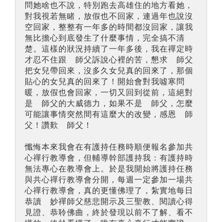
問她啥也不說，特別跑去高雄住的地方看她，
對我視若無睹，放假也不回家，連過年也說沒
空回家，整整有一年多的時間都沒回家，讓我
無比擔心到底發生了什麼事情，完全搞不清
楚。這樣的狀況持續了一年多後，我在禪定時
才忍不住跟 師父訴說心裡的苦，懇求 師父
把女兒帶回來，沒多久女兒真的回來了，那個
貼心的女兒真的回來了！開始會對我噓寒問
暖，放假也會回家，一切又回到從前，這絕對
是 師父的大威德力，如果不是 師父，怎麼
可能讓事情突然間有這麼大的改變，感恩 師
父！讚歎 師父！
懺悔本來我會在有護持任務時順便報名參加共
心禪行教導會，但輔導幹部護持我：有護持時
無法專心在教導會上。於是我開始將護持任務
與共心禪行教導會分開，每週一定參加一場共
心禪行教導會，真的更懂佛理了，紮實地每日
恭讀 妙禪師父慈悲開示及三聖教、閱讀心得
見證、恭聆佛曲，終於發現以前不了解、看不