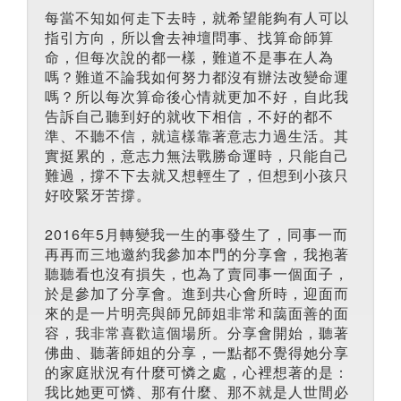
每當不知如何走下去時，就希望能夠有人可以
指引方向，所以會去神壇問事、找算命師算
命，但每次說的都一樣，難道不是事在人為
嗎？難道不論我如何努力都沒有辦法改變命運
嗎？所以每次算命後心情就更加不好，自此我
告訴自己聽到好的就收下相信，不好的都不
準、不聽不信，就這樣靠著意志力過生活。其
實挺累的，意志力無法戰勝命運時，只能自己
難過，撐不下去就又想輕生了，但想到小孩只
好咬緊牙苦撐。
2016年5月轉變我一生的事發生了，同事一而
再再而三地邀約我參加本門的分享會，我抱著
聽聽看也沒有損失，也為了賣同事一個面子，
於是參加了分享會。進到共心會所時，迎面而
來的是一片明亮與師兄師姐非常和藹面善的面
容，我非常喜歡這個場所。分享會開始，聽著
佛曲、聽著師姐的分享，一點都不覺得她分享
的家庭狀況有什麼可憐之處，心裡想著的是：
我比她更可憐、那有什麼、那不就是人世間必