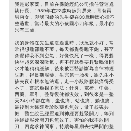
我是彭家蓁，目前在保險經紀公司擔任營運處
執行長。1989年在23歲時嫁到屏東，育有兩
男兩女，與我同齡的先生卻在33歲時因心律不
整過世，當時最大的小孩國小四年級，最小的
只有三歲。
我的身體在先生還沒過世時，狀況就不好，常
常很想睡卻睡不著，每天都覺得睡不飽，甚至
會覺得吸不到空氣，好像快死了一樣，得要趕
快坐起來深深吸氣，再不行就得要趕緊喝溫開
水才能稍稍緩解，後來被西醫診斷為自律神經
失調，得長期服藥。生完第一胎後，跟先生小
孩去夜市根本無法逛，走一小段路腰就痛得受
不了，嘗試過很多療法：針灸、電椅、中藥、
西藥、牽引、整脊復健都沒效，到後來是一整
天24小時都在痛，坐也痛、站也痛、躺也痛，
最後到大醫院看診吃藥也無效，做了核磁共
振，醫生說已經壓迫到神經要趕緊開刀，等到
神經被壓死開刀也無效了。害怕的我不敢開
刀，四處求神問事，持續每星期去找民間的整