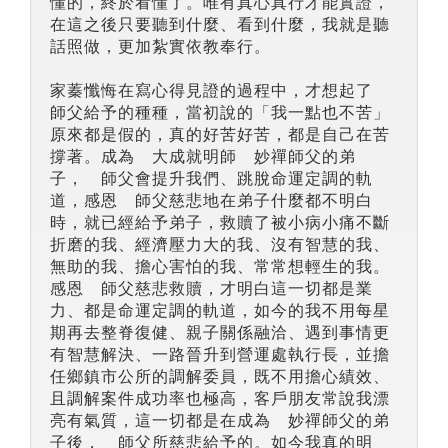
懂的，終於看懂了。唯有真心真行才能實證，
在這之後只要聽到什麼、看到什麼，我就是聽
話照做，更加紮實依教奉行。
家蓁懺悔在寫心得見證的過程中，才想起了
師父給予的種種，當初說的「我一點也不苦」
原來都是假的，真的好苦好苦，都是自己在苦
撐著。成為 大成就明師 妙禪師父的弟
子， 師父會提升我們、跳脫命運定調的軌
道，感恩 師父慈悲地在弟子什麼都不明白
時，就已經給予弟子，救贖了被小病小痛不斷
折磨的我、經濟壓力大的我、沒有智慧的我、
無助的我、擔心害怕的我、常常想輕生的我。
感恩 師父慈悲救贖，才明白這一切都是業
力、都是命運定調的軌道，如今的我不用每星
期再去整脊復健、親子關係融洽、遇到事情更
有智慧解決、一路晉升到營運處執行長，並擔
任鄉鎮市公所的調解委員，既不用擔心績效、
且調解案件成功率也極高，客戶朋友常說我漂
亮有氣質，這一切都是在成為 妙禪師父的弟
子後， 師父所慈悲給予的。如今我真的明