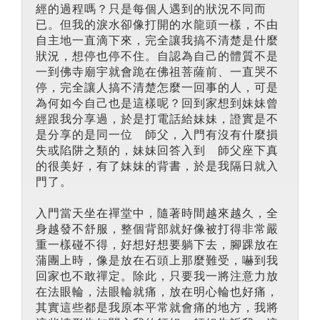
經的過程嗎？只是每個人遇到的狀況不同而
已。但我的淚水卻像打開的水龍頭一樣，不由
自主地一直滴下來，完全讓我搞不清楚是什麼
狀況，想停也停不住。自認為自己的體質不是
一到佛寺廟宇就會跪在佛祖菩薩前、一直哭不
停，完全讓人搞不清楚怎麼一回事的人，可是
為何如今自己也是這樣呢？回到家想到妹妹曾
經跟我分享過，於是打電話給妹妹，證實是不
是分享的是同一位 師父，入門有沒有什麼損
失或陷阱之類的，妹妹回答入到 師父座下真
的很美好，有了妹妹的背書，於是我隔日就入
門了。
入門當天坐在禪堂中，隨著時間越來越久，全
身越發不舒服，整個背部就好像被打得非常嚴
重一樣碰不得，好想好想要躺下去，腳踝放在
蒲團上時，像是放在石頭上那麼難受，嚇到我
回家也不敢禪定。除此，只要我一將注意力放
在法眼輪，法眼輪就痛，放在明心輪也好痛，
其實這些都是我原本平常就會痛的地方，我將