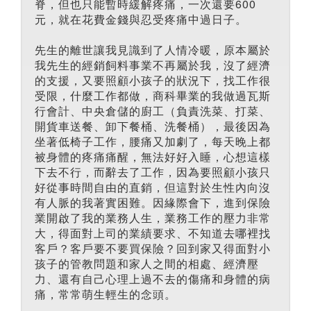
脊，但也只能暫時緩解疼痛，一次還要600
元，就在花費金錢與忍受疼痛中過日子。
先生的離世讓我見識到了人情冷暖，原本屬於
我先生的經銷飼料事業不再屬於我，沒了經濟
的支援，又要照顧小孩子的狀況下，找工作很
受限，什麼工作都做，商科畢業的我做過瓦斯
行會計、中央倉儲的廚工（負責洗菜、打菜、
開貨車送餐、卸下餐桶、洗餐桶），最後因為
坐著低椅子工作，腰痛又加劇了，每天晚上都
被身體的疼痛痛醒，無法好好入睡，心想這樣
下去不行，而辭去了工作，因為要照顧小孩只
好從事時間自由的直銷，但這對於生性內向沒
有人脈的我著實困難。因緣際會下，進到保險
業開啟了我的業務人生，業務工作的壓力非常
大，得面對上司的業績要求、不知道去哪裡找
客戶？客戶要不要買保險？回到家又得面對小
孩子的管教問題和家人之間的相處、經濟壓
力、還有自己心理上過不去的傷痛和身體的病
痛，常常萌生輕生的念頭。