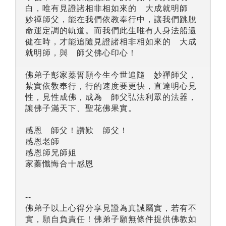
白，唯有見證諸相非相如來的 大成就明師
妙禪師父，能在我們依教奉行中，讓我們跳脫
命運定調的軌道。而我們此生唯有人身法船還
健在時，才能追隨見證諸相非相如來的 大成
就明師，與 師父佛心印心！
佛弟子彭家蓁誓願今生今世追隨 妙禪師父，
紮實依敎奉行，行的速度要更快，直達明心見
性，見性成佛，成為 師父弘法利眾的法器，
讓佛子滿天下、聖花佛果實。
感恩 師父！讚歎 師父！
感恩老師
感恩師兄師姐
家蓁懺悔合十感恩
--
佛弟子以上心得分享見證為真誠屬實，若有不
實，願自負責任！佛弟子願無條件提供佛教如