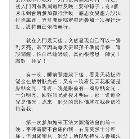
初入門因有親屬過世及晚上要帶孫子，有2個
月未到會所參加禪行活動，感恩女兒想方設法
排除萬難，秀群開始穩定每周參加一次禪行活
動，護持自己依教奉行。
就在入門幾天後，突然發現自己可以一覺
到天亮。甚至因為每天要幫孫子準備早餐，還
設鬧鐘，怕自己睡過頭。真的很感恩 師父！
讚歎 師父！
有一晚，睡前關燈躺下後，看見天花板佈
滿金色放射狀光芒，又有一晚看見天花板滿是
點點金光，還有一晚是眼前有一圈點點金光，
十分明亮。回報師兄姐後才明白，那一道道金
光是佛光，原來 師父的靈性佛就在我身邊護
持著我。
第一次參加如來正法大圓滿法會的前一
晚，平時肩膀不會痛的我，右肩突然十分疼
痛，但因渴望見 師父，所以堅持先去參加法