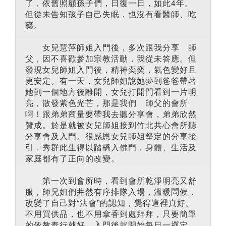
了，依舊照顧孫子們，日復一日，如此4年。
但從未告知孩子自己失眠，也沒有看醫師、吃
藥。
女兒慧萍師姐入門後，多次跟我分享 師
父，因不喜歡參加宗教活動，我從未答應。但
發現女兒師姐入門後，精神奕奕，氣色變好且
更安定。有一天，女兒師姐說她夢到爸爸帶著
她到一個地方後離開，女兒打開門看到一片明
亮，散發紫色光芒，那是我們 師父的會所
啊！跟弟弟商量要帶我去聽分享會，弟弟欣然
贊成。於是就被女兒師姐接到竹北共心會所聽
分享會及入門。很感恩女兒師姐堅定的分享接
引，秀群此生得以踏橋入佛門，身體、生活及
家庭都有了正向的改變。
第一次到會所時，看到會所乾淨明亮又舒
服，師兄姐們井然有序排隊入場，溫暖問候，
改變了自己對“法會”的認知，覺得這裡真好。
不用買供品，也不用拿香到處拜拜，只要簡單
的依教奉行就好，入門後就開始每日一禪定。