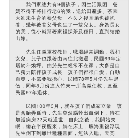
我們家總共有9個孩子，因生活艱困，爸
媽不得不將排行老6的我，送給田產多、茶園
大卻未生育的養父母，不久之後堂弟也被抱
養，幾年後養父母也生了一雙兒女。身為長女
的我，從小就幫著家裡採茶及種田，直到結婚
出嫁。
先生任職軍校教師，職場經常調動，我和
女兒、兒子也跟著由南往北搬遷，民國69年定
居於斗煥坪。由於先生經常不在家，大多是自
己獨力陪伴孩子成長，孩子們都很自愛，自動
自發，不需要我擔心。民國78年5月份先生退
伍，同年8月份進入竹東一所高職任教，直至
民國97年退休。
民國100年3月，就在孩子們成家立業，該
是含飴弄孫時，先生突然腦幹出血倒下，待在
加護病房22天就過世。自此之後，我開始失
眠，總在半夜醒來，躺在床上，腦海重複浮現
先生倒下到離世種種畫面，無法入睡。天亮