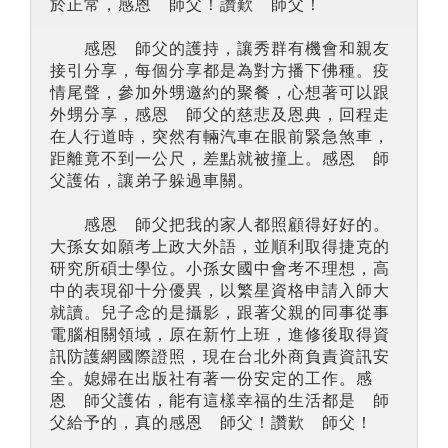
於正常，感恩 師父！讚歎 師父！
感恩 師父的護持，讓秀群有機會和親友
接引分享，每個分享都是為對方播下佛種。疫
情尾聲，參加外甥邀約的聚餐，心想著可以跟
外甥分享，感恩 師父的慈悲及恩典，回程走
在人行道時，突然有輛汽車在眼前緊急煞車，
距離竟不到一公尺，差點就被撞上。感恩 師
父護佑，讓弟子躲過車關。
感恩 師父把我的家人都照顧得好好的。
大孫女如願考上政大外語，並順利取得捷克的
研究所碩士學位。小孫女國中會考不理想，高
中的表現卻十分優異，以繁星資格申請入師大
就讀。兒子念的是攝影，跟著父親的同事從事
電腦相關領域，原在新竹上班，進修後取得資
訊防護網國際證照，現在台北外商負責資訊安
全。媳婦在出版社有著一份安定的工作。感
恩 師父護佑，能有這樣幸福的生活都是 師
父給予的，真的感恩 師父！讚歎 師父！