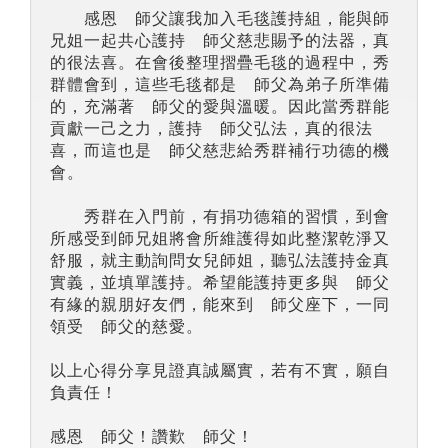
感恩 師父讓我加入毛毯護持組，能與師
兄姐一起共心護持 師父慈悲賜予的法器，真
的很法喜。在會後整理摺疊毛毯的過程中，秀
群體會到，這些毛毯都是 師父為弟子所準備
的，充滿著 師父的愛與溫暖。因此當秀群能
貢獻一己之力，護持 師父弘法，真的很法
喜，而這也是 師父慈悲給秀群補行功德的機
會。
秀群在入門前，有捐功德箱的習慣，到會
所感受到師兄姐將會所維護得如此整潔乾淨又
舒服，就主動詢問女兒師姐，聽弘法護持金真
實義，並填單護持。希望能護持更多與 師父
有緣的親朋好友們，能來到 師父座下，一同
領受 師父的慈愛。
以上心得分享見證真誠屬實，若有不實，願自
負責任！
感恩 師父！讚歎 師父！