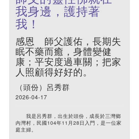
我身邊，護持著
我！
感恩 師父護佑，長期失
眠不藥而癒，身體變健
康；平安度過車關；把家
人照顧得好好的。
（頭份）呂秀群
2026-04-17
我是呂秀群，出生於頭份，成長於三灣鄉
內灣村，民國104年11月28日入門，是一位家
庭主婦。