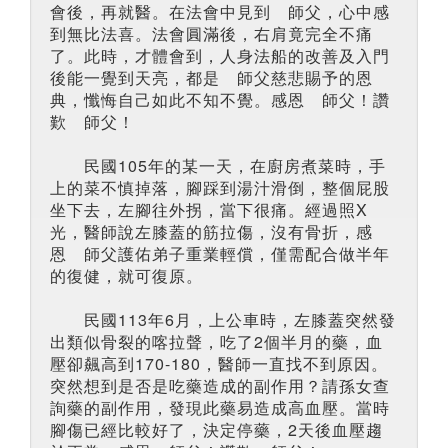
會後，再就醫。在法會中見到 師父，心中感
到無比法喜。法會圓滿後，右肩竟完全不痛
了。此時，才體會到，人身法船的改善及入門
後能一覺到天亮，都是 師父慈悲賜予的恩
典，懺悔自己如此不知不覺。感恩 師父！讚
歎 師父！
民國105年的某一天，在廚房煮菜時，手
上的菜不慎掉落，腳踩到湯汁滑倒，整個屁股
坐下去，左腳往外拐，當下很痛。經過照X
光，醫師說左膝蓋的筋拉傷，沒有骨折，感
恩 師父護佑弟子重業輕償，僅需配合做半年
的復健，就可復原。
民國113年6月，上公車時，左膝蓋突然發
出類似骨裂的喀拉聲，吃了2個半月的藥，血
壓卻飆高到170-180，醫師一直找不到原因。
突然想到是否是吃藥造成的副作用？請孫女查
詢藥的副作用，發現此藥易造成高血壓。當時
腳傷已經比較好了，決定停藥，2天後血壓趨