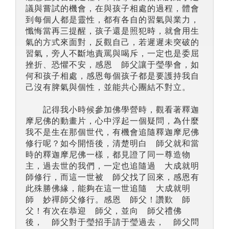
議與嘗試的機會，在與孩子相處的過程，體會
到每個人都是靈性，都有各自的習氣與業力，
懺悔當再三提醒，孩子還是照犯時，就會用生
氣的方式來面對，反觀自己，若遲遲未突破的
習氣，旁人不斷地責罵與喝斥，一定也是委屈
挫折、恐懼不安，感恩 師父讓于瑩學會，如
何和孩子相處，感恩每個孩子都是要護持我自
己沒有脾氣與個性，並能共心團結不對立。
記得我小時候參加佛學營時，觀看著釋迦
摩尼佛的動畫片，心中浮起一個疑問，為什麼
我不是生在那個世代，有機會追隨釋迦摩尼佛
修行呢？如今開悟後，清楚明白 師父就和當
時的釋迦摩尼佛一樣，都見證了同一尊造物
主，過去世的我們，一定也追隨過 大成就明
師修行，而這一世被 師父找了回來，感恩有
此殊勝佛緣，能夠在這一世追隨 大成就明
師 妙禪師父修行。感恩 師父！讚歎 師
父！有次在恭迎 師父，並向 師父禮佛
後， 師父對于瑩招手請于瑩過去， 師父問