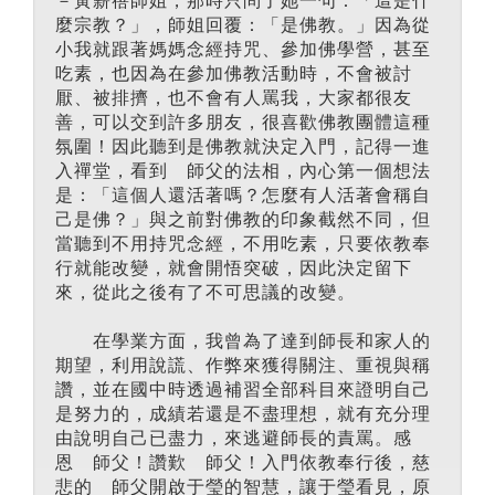
麼宗教？」，師姐回覆：「是佛教。」因為從
小我就跟著媽媽念經持咒、參加佛學營，甚至
吃素，也因為在參加佛教活動時，不會被討
厭、被排擠，也不會有人罵我，大家都很友
善，可以交到許多朋友，很喜歡佛教團體這種
氛圍！因此聽到是佛教就決定入門，記得一進
入禪堂，看到 師父的法相，內心第一個想法
是：「這個人還活著嗎？怎麼有人活著會稱自
己是佛？」與之前對佛教的印象截然不同，但
當聽到不用持咒念經，不用吃素，只要依教奉
行就能改變，就會開悟突破，因此決定留下
來，從此之後有了不可思議的改變。
在學業方面，我曾為了達到師長和家人的
期望，利用說謊、作弊來獲得關注、重視與稱
讚，並在國中時透過補習全部科目來證明自己
是努力的，成績若還是不盡理想，就有充分理
由說明自己已盡力，來逃避師長的責罵。感
恩 師父！讚歎 師父！入門依教奉行後，慈
悲的 師父開啟于瑩的智慧，讓于瑩看見，原