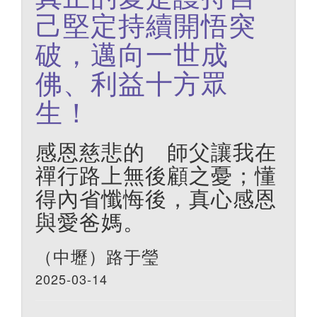
己堅定持續開悟突
破，邁向一世成
佛、利益十方眾
生！
感恩慈悲的 師父讓我在
禪行路上無後顧之憂；懂
得內省懺悔後，真心感恩
與愛爸媽。
（中壢）路于瑩
2025-03-14