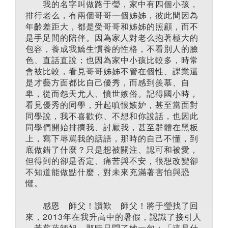
我的名字叫做路于瑩，家中有四個小孩，
排行老么，有兩個哥哥一個姊姊，彼此間因為
年齡差距大，都是受哥哥和姊姊的照顧，而不
是手足間的陪伴。因為家人對老么抱著極大的
包容，養成我嬌生慣養的性格，不看別人的臉
色、直話直說；也因為家中小孩比較多，時常
會被比較，看見哥哥姊姊不管在個性、課業還
是才藝方面都比自己優秀，而感到羨慕、自
卑，從而怨天尤人、憤世嫉俗。記得國小時，
看見優秀的同學，升起嗔恨嫉妒，甚至當面對
同學說，我不喜歡你、不想和你說話，也因此
同學們開始排擠我、討厭我，甚至群體在黑板
上，寫下辱罵我的話語，那時的自己不懂，到
底做錯了什麼？只是想被關注、認可和被愛，
但得到的卻是否定、痛苦與不安，很想改變卻
不知道能做點什麼，對未來充滿著害怕與恐
懼。
感恩 師父！讚歎 師父！將于瑩找了回
來，2013年在我升高中的暑假，認識了接引人
－黃薪蓓師姐，那時只問了她一句：「這是什