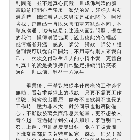
到圓滿，並不是真心實踐一世成佛利眾的願！
當願意打開心門帶著 師父的愛，好好與男友
溝通時，懺悔看見原來男友是如此關心、呵護
著我，是自己一直以來害怕雙方觀點不同，不
願意溝通，懺悔總是以逃避來面對問題，現在
的我們，懂得溝通協調，說出彼此的心裡話，
感情漸漸升溫，感恩 師父！讚歎 師父！體
會到愛可以從自己開始，不用等待別人來愛自
己，一次次交付眾生凡人的小情小愛，更體會
到真正的愛是要護持自己堅定持續開悟突破，
邁向一世成佛、利益十方眾生！
畢業後，于瑩對想從事什麼樣的工作迷惘
無助，看著求職網上的職缺，只要不需要工作
經驗，就會投出履歷，做著不喜歡與不擅長的
工作時，壓力非常大，對於同事也抱著防備
心，不斷散發著負面訊息與能量，更不想被人
看不起，透過提早到公司與加班，來證明自己
努力上進，但卻是屢屢出錯，免不了被責備，
下班常常都是哭著騎車回家。感恩 師父！讚