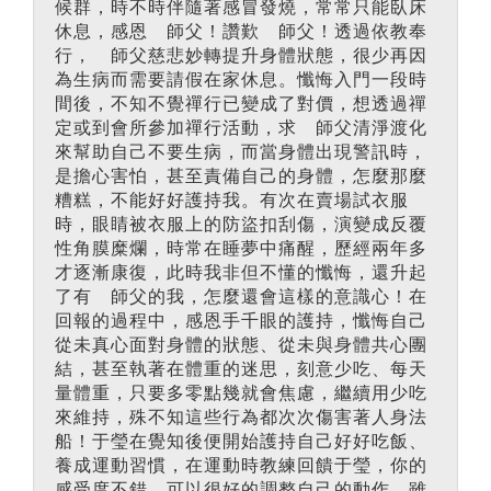
候群，時不時伴隨著感冒發燒，常常只能臥床
休息，感恩 師父！讚歎 師父！透過依教奉
行， 師父慈悲妙轉提升身體狀態，很少再因
為生病而需要請假在家休息。懺悔入門一段時
間後，不知不覺禪行已變成了對價，想透過禪
定或到會所參加禪行活動，求 師父清淨渡化
來幫助自己不要生病，而當身體出現警訊時，
是擔心害怕，甚至責備自己的身體，怎麼那麼
糟糕，不能好好護持我。有次在賣場試衣服
時，眼睛被衣服上的防盜扣刮傷，演變成反覆
性角膜糜爛，時常在睡夢中痛醒，歷經兩年多
才逐漸康復，此時我非但不懂的懺悔，還升起
了有 師父的我，怎麼還會這樣的意識心！在
回報的過程中，感恩手千眼的護持，懺悔自己
從未真心面對身體的狀態、從未與身體共心團
結，甚至執著在體重的迷思，刻意少吃、每天
量體重，只要多零點幾就會焦慮，繼續用少吃
來維持，殊不知這些行為都次次傷害著人身法
船！于瑩在覺知後便開始護持自己好好吃飯、
養成運動習慣，在運動時教練回饋于瑩，你的
感受度不錯，可以很好的調整自己的動作，雖