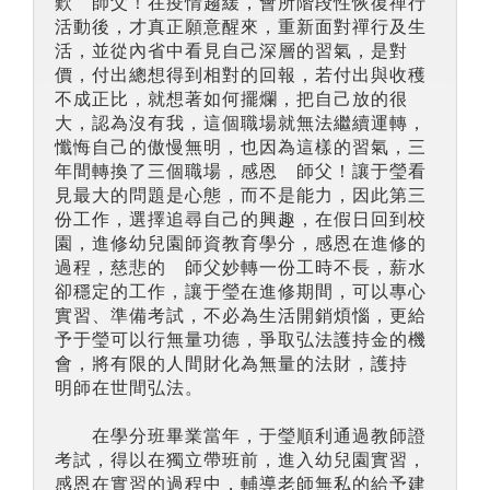
歎 師父！在疫情趨緩，會所階段性恢復禪行
活動後，才真正願意醒來，重新面對禪行及生
活，並從內省中看見自己深層的習氣，是對
價，付出總想得到相對的回報，若付出與收穫
不成正比，就想著如何擺爛，把自己放的很
大，認為沒有我，這個職場就無法繼續運轉，
懺悔自己的傲慢無明，也因為這樣的習氣，三
年間轉換了三個職場，感恩 師父！讓于瑩看
見最大的問題是心態，而不是能力，因此第三
份工作，選擇追尋自己的興趣，在假日回到校
園，進修幼兒園師資教育學分，感恩在進修的
過程，慈悲的 師父妙轉一份工時不長，薪水
卻穩定的工作，讓于瑩在進修期間，可以專心
實習、準備考試，不必為生活開銷煩惱，更給
予于瑩可以行無量功德，爭取弘法護持金的機
會，將有限的人間財化為無量的法財，護持
明師在世間弘法。
在學分班畢業當年，于瑩順利通過教師證
考試，得以在獨立帶班前，進入幼兒園實習，
感恩在實習的過程中，輔導老師無私的給予建