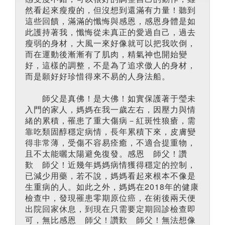
然看起來瘦瘦的，但沒想到還滿有力量！聽到
這些回饋，滿滿的懺悔與感恩，感恩身體是如
此護持著我，懺悔從未真正的愛過自己，過去
瘦弱的身材，大風一來好像就可以把我吹倒，
而在運動後漸漸有了肌肉，精氣神也開始變
好，這樣的調整，不是為了追求傲人的身材，
而是願好好珍惜得來不易的人身法船。
師父是真佛！是大佛！如實保護著于瑩未
入門的家人，媽媽在我一歲左右，因壓力與情
緒的累積，罹患了重大傷病－紅斑性狼瘡，需
靠吃類固醇穩定病情，長年累積下來，皮膚變
得非常薄，受傷不容易痊癒，不適合提重物，
且不太能曬太陽避免復發。感恩 師父！讚
歎 師父！近幾年媽媽病情獲得穩定的控制，
已減少用藥，若不說，媽媽看起來根本不像是
生重病的人。如此之外，媽媽在2018年的健康
檢查中，發現罹患零期原位癌，在術後兩天便
出院回家休息，到現在只需要定期回診檢查即
可，無比感恩 師父！讚歎 師父！無法想像