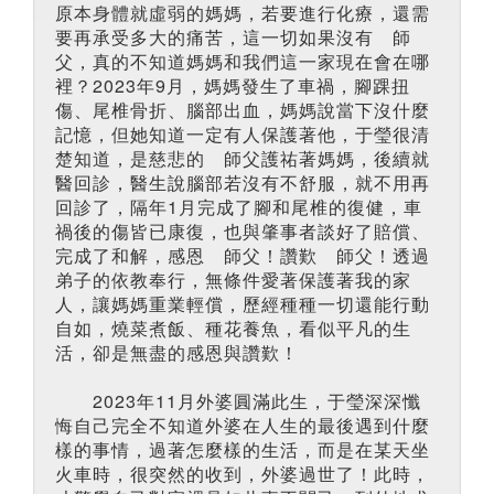
原本身體就虛弱的媽媽，若要進行化療，還需
要再承受多大的痛苦，這一切如果沒有 師
父，真的不知道媽媽和我們這一家現在會在哪
裡？2023年9月，媽媽發生了車禍，腳踝扭
傷、尾椎骨折、腦部出血，媽媽說當下沒什麼
記憶，但她知道一定有人保護著他，于瑩很清
楚知道，是慈悲的 師父護祐著媽媽，後續就
醫回診，醫生說腦部若沒有不舒服，就不用再
回診了，隔年1月完成了腳和尾椎的復健，車
禍後的傷皆已康復，也與肇事者談好了賠償、
完成了和解，感恩 師父！讚歎 師父！透過
弟子的依教奉行，無條件愛著保護著我的家
人，讓媽媽重業輕償，歷經種種一切還能行動
自如，燒菜煮飯、種花養魚，看似平凡的生
活，卻是無盡的感恩與讚歎！
2023年11月外婆圓滿此生，于瑩深深懺
悔自己完全不知道外婆在人生的最後遇到什麼
樣的事情，過著怎麼樣的生活，而是在某天坐
火車時，很突然的收到，外婆過世了！此時，