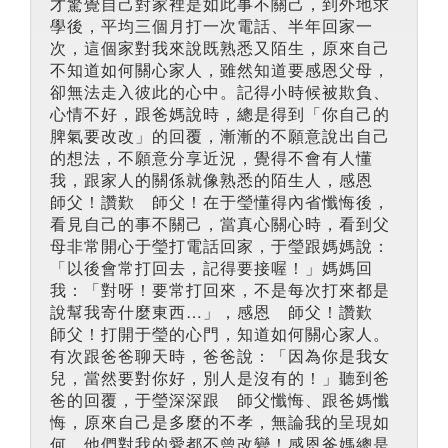
才驚覺自己對家裡是如此事不關己，到外地求
學後，平均三個月打一次電話、半年回家一
次，這個家對我來說既熟悉又陌生，原來自己
不知道如何關心家人，雖然知道要感恩父母，
卻無法走入彼此的心中。記得小時候被欺負、
心情不好，跟爸媽說時，總是得到「你自己的
脾氣要改改」的回覆，漸漸的不願意說出自己
的想法，不願意分享近況，覺得不會有人懂
我，跟家人的關係就像熟悉的陌生人，感恩
師父！讚歎 師父！在于瑩懂得內省懺悔後，
看見自己的事不關己，當真心關心時，看到父
母非常開心于瑩打電話回家，于瑩跟媽媽說：
「以後會常打回去，記得要接喔！」媽媽回
我：「對呀！要常打回來，不是每次打來都是
說幫我寄什麼東西…」，感恩 師父！讚歎
師父！打開于瑩的心門，知道如何關心家人。
有次跟爸爸聊天時，爸爸說：「因為你是我女
兒，當然要對你好，別人是沒有的！」聽到爸
爸的回覆，于瑩深深跟 師父懺悔、跟爸媽懺
悔，原來自己是多麼的不孝，無論我的呈現如
何，他們對我的愛都不曾改變！感恩爸媽總是