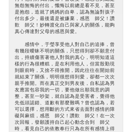
無怨無悔的付出，懺悔以前總是看不見，甚至
是抱怨，造就了媽媽的自卑，認為無論對孩子
付出多少，最後還是被嫌棄，感恩 師父！讚
歎 師父！妙轉渡化自己與家人的關係，能夠
真心傳達對父母的感恩與愛。
感情中，于瑩享受他人對自己的追捧，曾
有幾段曖昧不明的關係，只想得到卻不願意付
出，持續傷害著他人對我的真心，明明知道這
樣的行為很糟糕，是在利用他人，但當殷勤現
到眼前時，又捨不得推開，因此往往在開始前
就結束了關係，明明很想得到愛，卻都一次次
親手推開。而在真正交到男友後，自私認為男
友應當包容我的一切，要他做出順我意的調
整，甚至一吵架，就自認為是受害者，覺得他
先低頭認錯、道歉有那麼難嗎？曾也認為，若
可以選擇，想用斷的方式來省去面對感情的障
礙與麻煩，感恩 師父！讚歎 師父！在一次
次回報，發願護持自己起心動念合到 師父
時，看見自己的依教奉行只為在所有感情上得