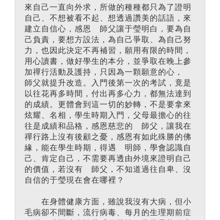
來自己一直向外求，所做的種種都只為了證明
自己、不想被看不起、想透過讚美的話語，來
建立自信心，感恩 師父讓于瑩明白，要為自
己負責，要想方設法，為自己爭取、為自己努
力，也因此決定不再補習，願用有限的時間，
用心讀書，做好學生的本分，並爭取在晚上參
加禪行活動及護持，只因為一顆願意的心，
師父就提升改造。入門後第一次的考試，竟是
以往花再多時間，付出再多心力，都無法達到
的成績。更體會到這一切的妙轉，不是要拿來
炫耀、名相，學生時期入門，父母最擔心的往
往是成績和品格，感恩慈悲的 師父，讓我在
禪行路上沒有後顧之憂，感恩有如此殊勝的佛
緣，能在學生時期，得遇 明師，學會認識自
己、肯定自己，不需要再透由外境來證明自己
的價值，若沒有 師父，不知道過往自卑、沒
自信的于瑩現在會在哪裡？
在身體健康方面，雖說我沒有大病，但小
毛病卻不間斷，流行病毒、每月的生理期前症