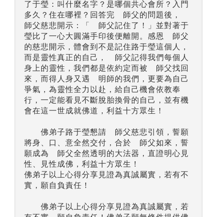
了于瑩：叫什麼名字？是哪個共心會所？入門
多久？住在哪裡？回答完 師父的問題後，
師父慈悲開示：「 師父記住了！」並對著于
瑩比了一心大圓滿手印後便離開。感恩 師父
的慈悲開示，體會到不是記住路于瑩這個人，
而是靈性真正的自己， 師父記得我們每個人
身上的靈性，我們都是依約定而被 師父找回
來，而得人身又遇 明師的我們，更要為自己
爭氣，為靈性全力以赴，給自己機會依教奉
行，一定能看見不斷脫胎換骨的自己，並有機
會在這一世成就佛道，利益十方眾生！
佛弟子路于瑩懇請 師父慈悲引領，誓願
將身、口、意全然交付，合於 師父如來，誓
願成為 師父全然透明的大法器，直證明心見
性、見性成佛，利益十方眾生！
佛弟子以上心得分享見證為真誠屬實，若有不
實，願自負責任！
佛弟子以上心得分享見證為真誠屬實，若
有不實，願自負責任！佛弟子願無條件提供佛