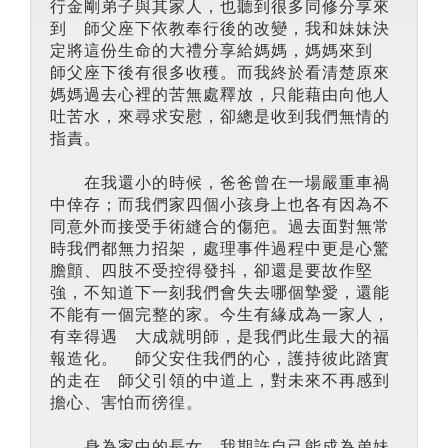
行金剛弟子與其家人，也聽到很多同修分享來
到 師父座下依教奉行後的改變，我和妹妹決
定將這份生命的大禮分享給媽媽，媽媽來到
師父座下後有很多收穫。而我終於看清楚原來
媽媽過去心裡的苦無處釋放，只能藉由向他人
吐苦水，來尋求安慰，卻總是收到我們無情的
指責。
在我還小的時候，爸爸曾在一場嚴重車禍
中倖存；而我們家四個小孩身上也各有因為不
同意外而接受手術縫合的傷疤。過去面對無常
時我們都無力招架，處理事件過程中更是心驚
膽顫、四肢不受控得發抖，卻還是要故作堅
強，不知道下一刻我們會失去哪個摯愛，還能
不能有一個完整的家。今生有緣成為一家人，
有幸得遇 大成就明師，是我們此生最大的福
報造化。 師父安住我們的心，護持彼此踏實
的走在 師父引領的中道上，對未來不再感到
擔心、害怕而徬徨。
身為家中的長女，我期許自己能成為弟妹