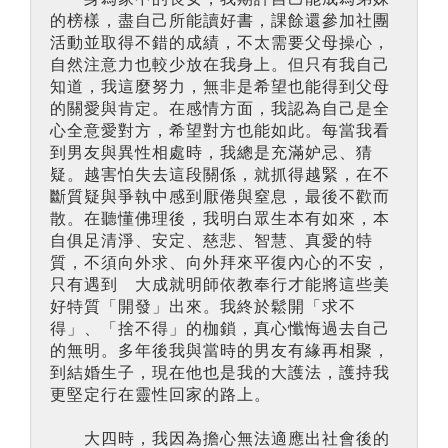
的榜樣，盡自己所能讀好書，課餘還參加社團
活動並取得不錯的成績，不太需要父母操心，
自然注意力也較少放在我身上。但只有我自己
知道，我這麼努力，無非是希望也能得到父母
的關愛與肯定。在感情方面，我認為自己是全
心全意愛對方，希望對方也能如此。每當我看
到男友與異性相處時，我總是充滿妒忌、猜
疑。越害怕失去這段關係，就抓得越緊，在不
斷質疑與爭執中感到厭倦與窒息，最後不歡而
散。在聽懂佛理後，我明白眾生本有如來，本
自俱足清淨、安定、慈悲、智慧、真愛的特
質，不須向外求、向外拜來平復內心的不安，
只有遇到 大成就明師依教奉行才能將這些美
好特質「開發」出來。我終於鬆開「求不
得」、「捨不得」的枷鎖，真心懺悔過去自己
的無明。多年後我與當時的男友有緣再相聚，
到結婚生子，現在他也是我的大護法，護持我
更堅定行在靈性回家的路上。
大四時，我因為擔心無法適應出社會後的