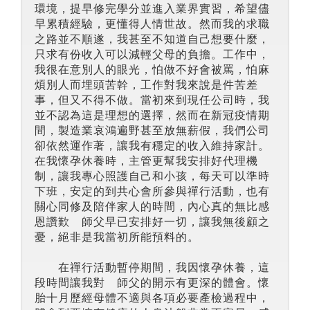
環境，提早修完學分並進入業界實習，希望儘
早累積經驗，更懂得人情世故。然而我的求職
之路並不順遂，我甚至不知道自己想要什麼，
只求有份收入可以減輕父母的負擔。工作中，
我很在意別人的眼光，怕做不好會被罵，怕麻
煩別人而埋頭苦幹，工作對我來說是件苦差
事，但又不得不做。當初來到現任公司時，我
並不認為這是理想的選擇，然而在新冠疫情期
間，製造業哀鴻遍野甚至放無薪假，我們公司
卻依然運作著，讓我有穩定的收入維持家計。
在我懷孕休養時，主管更幫我安排好代理機
制，讓我專心照護自己和小孩，每天可以準時
下班，安定的到共心會所參與禪行活動，也有
關心同修及陪伴家人的時間，內心真的無比感
恩讚歎 師父早已安排好一切，讓我無後顧之
憂，絕非是我當初所能預料的。
在禪行活動暫停期間，我因懷孕休養，這
段時間讓我對 師父的開示有更深的體會。懷
胎十月歷經母體不適與各項必要產檢過程中，