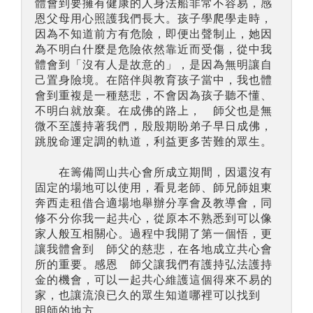
體會到要擁有健康的人身法船非常不容易，感
恩父母用心照護我們長大。孩子學爬學走時，
因為不知道前方有危險，即便出聲制止，她因
為不明白什麼是危險依然靠近而受傷，從中我
體會到「沒有人是故意的」，是因為無明讓自
己置身險境。在陪伴與教育孩子當中，我也體
會到重複是一種慈悲，不會因為孩子聽不懂、
不明白就放棄。在成佛的路上， 師父也是無
微不至護持著我們，殷殷期盼弟子早日成佛，
跳脫命運定調的軌道，利益更多苦難的眾生。
在籌備岡山共心會所成立期間，因還沒有
固定的場地可以使用，看見老師、師兄師姐東
奔西走租借合適場地舉辦分享會及教導會，同
修不分你我一起共心，從原本不熟悉到可以像
家人般互相關心。過程中我開了第一個悟，更
讓我體會到 師父的慈悲，在各地成立共心會
所的重要。感恩 師父讓我們有護持弘法護持
金的機會，可以一起共心維護這個得來不易的
家，也讓流浪已久的眾生知道哪裡可以找到
明師的地方。