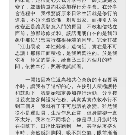
變了，並熱情邀約我參加禪行分享會。在分享
會過程中，我很驚訝原來日常生活就是修行的
道場，不須吃齋唸佛、剃度出家。而接引人的
改變正是讓我願意入門的原因，不敢相信站在
面前，臉部線條柔和、談話開朗自在的是我印
象中那位思想言行都很極端的同學。完全打破
「江山易改，本性難移」這句話，實在是不可
思議！那樣正面積極，是我所嚮往的。於是我
依著 師父的開示，給自己三到六個月的時
間，依教奉行，照著做試試看。
一開始因為往返高雄共心會所的車程要兩
小時，讓我有了退卻的心。在接引人積極護持
和鼓勵下，我開始穩定參加禪行活動、分享接
引親友並參與護持任務。其實紮實依教奉行不
到三個月，我就有了不可思議的改變。雖然我
從小是運動員，生活作息正常，但身體卻一直
不太好。我常在不同場合，像是早上升旗時站
在樹蔭下、田徑比賽跑到一半、甚至站著搭火
車時，突然感到胸悶、吸不到空氣，眼前漸漸