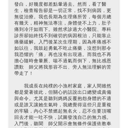
發白，好幾度都差點暈過去。然而，看了醫
生，檢查報告卻是一切正常，找不到病因，更
無從治療。我也長期為生理痛所苦，每個月總
有幾天，精神無法專注，身體使不上力，肚子
痛到冷汗如雨下。雖然求診過大小醫院、專科
診所卻始終找不到確切的病因根治，只能靠止
痛藥緩解。入門後某次生理期，因為疼痛感不
如以往，我鼓起勇氣不吃止痛藥，沒想到那令
我恐懼的「痛」再也沒有出現過。而我也不再
擔心隨時會暈厥、喘不過氣而倒下，無比感恩
讚歎 師父將我形容不出、旁人無法理解的苦
帶走了！
我成長在純樸的小漁村家庭，家人間雖然
都是愛著彼此，但關心的話說出口總變成責備
與命令。尤其是聽到媽媽反覆抱怨身體的不適
或是誰又讓她生氣時，我總覺得這些只是重複
的牢騷，內心不禁燃起無名火，忍不住要頂嘴
回去才能一吐不快，試圖發洩自己的無力感。
入門後，聽聞 師父開示會無條件保護依教奉