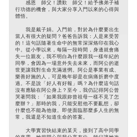
感恩 師父！讚歎 師父！給予佛弟子補
行功德的機會，與大家分享入門以來的心得與
體悟。
我是戴子娟。入門前，對於為什麼要出生
當人有很大的疑問？爸爸告訴我：人是來受苦
的！這句話隨著生命中的無常深深烙印在我心
中。從小學以來，每隔一段時間，身邊就會痛
失一位親友，我不明白為什麼跟我一樣年紀的
同學，會因為一場意外失去未來，而阿公的逝
世更讓我對生命充滿迷惘。阿公是事業有成、
樂善好施的人，可是晚年卻是在病痛折磨中度
過。不是說「好人有好報」嗎？為什麼這句話
沒有應驗在阿公身上？至今，我仍記得阿公曾
哭著問我：「如果我跟妳曾祖母一樣不見了怎
麼辦？」那時的我，只能安慰他不要亂想，卻
什麼也不能為他做。即使面臨那麼多人生的無
常，我還是不知道生命的答案。
大學實習快結束的某天，接到了高中同學
的來電，她很開心與我分享有位 師父讓她改