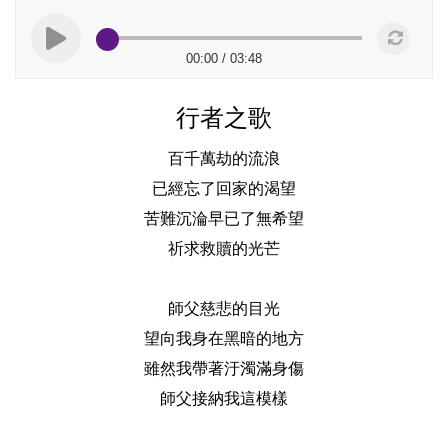
00:00
/
03:48
行者之歌
百千萬劫的流浪
已經忘了回家的渴望
苦難沉淪早已了無希望
祈求救贖的光芒
師父慈悲的目光
望向我身在黑暗的地方
雖然我帶著汙濁滿身傷
師父接納我這模樣